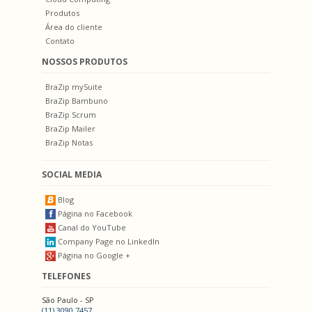
Produtos
Área do cliente
Contato
NOSSOS PRODUTOS
BraZip mySuite
BraZip Bambuno
BraZip Scrum
BraZip Mailer
BraZip Notas
SOCIAL MEDIA
Blog
Página no Facebook
Canal do YouTube
Company Page no LinkedIn
Página no Google +
TELEFONES
São Paulo - SP
(11) 3090.7457