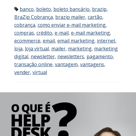
banco
,
boleto
,
boleto bancário
,
brazip
,
BraZip Cobrança
,
brazip mailer
,
cartão
,
cobrança
,
como enviar e-mail marketing
,
compras
,
crédito
,
e-mail
,
e-mail marketing
,
ecommerce
,
email
,
email marketing
,
internet
,
loja
,
loja virtual
,
mailer
,
marketing
,
marketing
digital
,
newsletter
,
newsletters
,
pagamento
,
transação online
,
vantagem
,
vantagens
,
vender
,
virtual