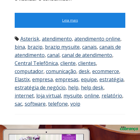
Leia mais
Asterisk
,
atendimento
,
atendimento online
,
bina
,
brazip
,
brazip mysuite
,
canais
,
canais de
atendimento
,
canal
,
canal de atendimento
,
Central Telefônica
,
cliente
,
clientes
,
computador
,
comunicação
,
desk
,
ecommerce
,
Elastix
,
empresa
,
empresas
,
equipe
,
estratégia
,
estratégia de negócio
,
help
,
help desk
,
internet
,
loja virtual
,
mysuite
,
online
,
relatório
,
sac
,
software
,
telefone
,
voip