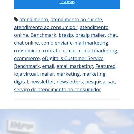
Leia mais
atendimento
,
atendimento ao cliente
,
atendimento ao consumidor
,
atendimento
online
,
Benchmark
,
brazip
,
brazip mailer
,
chat
,
chat online
,
como enviar e-mail marketing
,
consumidor
,
contato
,
e-mail
,
e-mail marketing
,
ecommerce
,
eDigital's Customer Service
Benchmark
,
email
,
email marketing
,
Featured
,
loja virtual
,
mailer
,
marketing
,
marketing
digital
,
newsletter
,
newsletters
,
pesquisa
,
sac
,
serviço de atendimento ao consumidor