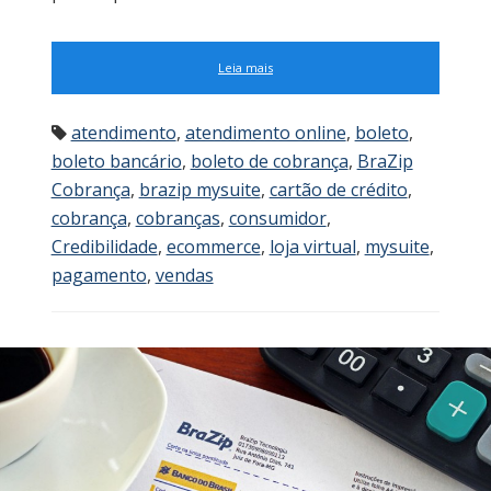
Leia mais
atendimento
,
atendimento online
,
boleto
,
boleto bancário
,
boleto de cobrança
,
BraZip
Cobrança
,
brazip mysuite
,
cartão de crédito
,
cobrança
,
cobranças
,
consumidor
,
Credibilidade
,
ecommerce
,
loja virtual
,
mysuite
,
pagamento
,
vendas