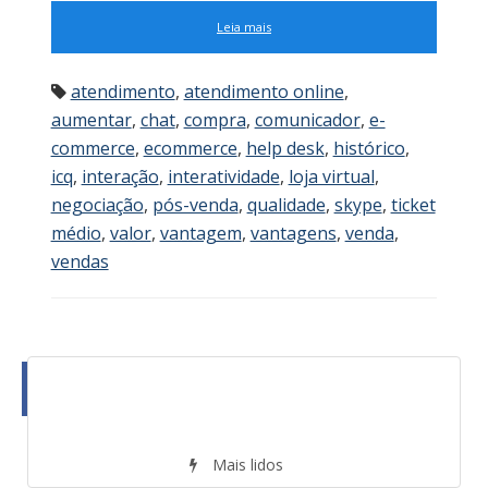
Leia mais
atendimento
,
atendimento online
,
aumentar
,
chat
,
compra
,
comunicador
,
e-
commerce
,
ecommerce
,
help desk
,
histórico
,
icq
,
interação
,
interatividade
,
loja virtual
,
negociação
,
pós-venda
,
qualidade
,
skype
,
ticket
médio
,
valor
,
vantagem
,
vantagens
,
venda
,
vendas
Mais lidos