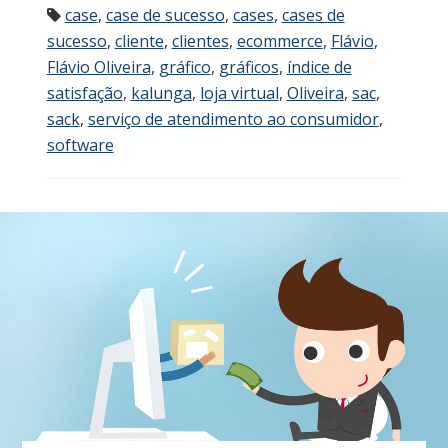
case
,
case de sucesso
,
cases
,
cases de
sucesso
,
cliente
,
clientes
,
ecommerce
,
Flávio
,
Flávio Oliveira
,
gráfico
,
gráficos
,
índice de
satisfação
,
kalunga
,
loja virtual
,
Oliveira
,
sac
,
sack
,
serviço de atendimento ao consumidor
,
software