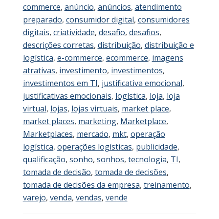
commerce
,
anúncio
,
anúncios
,
atendimento
preparado
,
consumidor digital
,
consumidores
digitais
,
criatividade
,
desafio
,
desafios
,
descrições corretas
,
distribuição
,
distribuição e
logística
,
e-commerce
,
ecommerce
,
imagens
atrativas
,
investimento
,
investimentos
,
investimentos em TI
,
justificativa emocional
,
justificativas emocionais
,
logística
,
loja
,
loja
virtual
,
lojas
,
lojas virtuais
,
market place
,
market places
,
marketing
,
Marketplace
,
Marketplaces
,
mercado
,
mkt
,
operação
logística
,
operações logísticas
,
publicidade
,
qualificação
,
sonho
,
sonhos
,
tecnologia
,
TI
,
tomada de decisão
,
tomada de decisões
,
tomada de decisões da empresa
,
treinamento
,
varejo
,
venda
,
vendas
,
vende