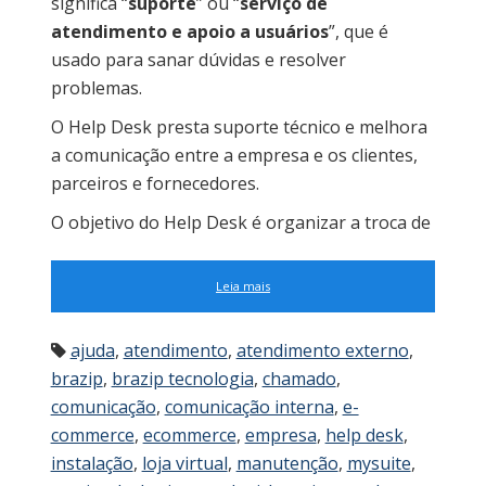
significa “
suporte
” ou “
serviço de
atendimento e apoio a usuários
”, que é
usado para sanar dúvidas e resolver
problemas.
O Help Desk presta suporte técnico e melhora
a comunicação entre a empresa e os clientes,
parceiros e fornecedores.
O objetivo do Help Desk é organizar a troca de
Leia mais
ajuda
,
atendimento
,
atendimento externo
,
brazip
,
brazip tecnologia
,
chamado
,
comunicação
,
comunicação interna
,
e-
commerce
,
ecommerce
,
empresa
,
help desk
,
instalação
,
loja virtual
,
manutenção
,
mysuite
,