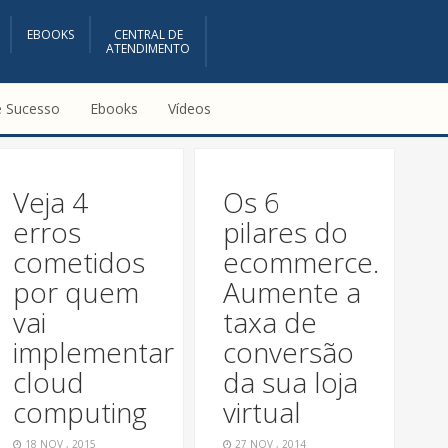
EBOOKS
CENTRAL DE
ATENDIMENTO
e Sucesso
Ebooks
Vídeos
Veja 4
Os 6
erros
pilares do
cometidos
ecommerce.
por quem
Aumente a
vai
taxa de
implementar
conversão
cloud
da sua loja
computing
virtual
18 NOV , 2015
27 NOV , 2014