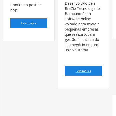
Desenvolvido pela
Confira no post de
BraZip Tecnologia, o
hoje!
Bambuno é um
software online
Leia mais
+
voltado para micro e
pequenas empresas
que realiza toda a
gestão financeira do
seu negócio em um
único sistema.
Leia mais
+