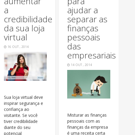
aumentar
para
a
ajudar a
credibilidade
separar as
da sua loja
finanças
virtual
pessoais
das
16 OUT , 2014
empresariais
14 OUT , 2014
Sua loja virtual deve
inspirar segurança e
confiança ao
Misturar as finanças
visitante. Se você
pessoais com as
tiver credibilidade
finanças da empresa
diante do seu
é uma receita certa
potencial