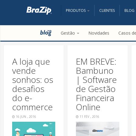
PRODUTOS
CLIENTES
BLOG
Gestão
Novidades
Casos d
A loja que
EM BREVE:
vende
Bambuno
sonhos: os
| Software
desafios
de Gestão
do e-
Financeira
commerce
Online
16 JUN , 2016
11 FEV , 2016