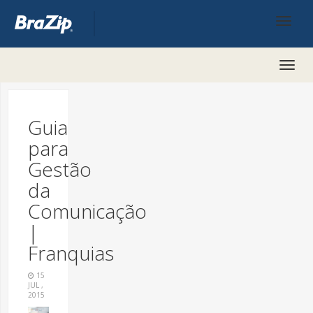
Toggl
naviga
Guia
para
Gestão
da
Comunicação
|
Franquias
15
JUL ,
2015