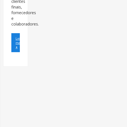
clientes
finais,
fornecedores
e
colaboradores.
Leia
mais
+