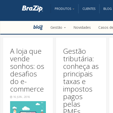
PRODUTOS
CLIENTES
BLOG
Gestão
Novidades
Casos d
A loja que
Gestão
vende
tributária:
sonhos: os
conheça as
desafios
principais
do e-
taxas e
commerce
impostos
pagos
16 JUN , 2016
pelas
PMEs