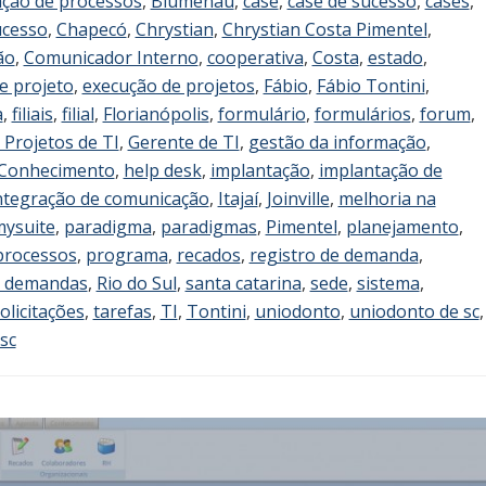
ção de processos
,
Blumenau
,
case
,
case de sucesso
,
cases
,
ucesso
,
Chapecó
,
Chrystian
,
Chrystian Costa Pimentel
,
ão
,
Comunicador Interno
,
cooperativa
,
Costa
,
estado
,
e projeto
,
execução de projetos
,
Fábio
,
Fábio Tontini
,
a
,
filiais
,
filial
,
Florianópolis
,
formulário
,
formulários
,
forum
,
 Projetos de TI
,
Gerente de TI
,
gestão da informação
,
 Conhecimento
,
help desk
,
implantação
,
implantação de
ntegração de comunicação
,
Itajaí
,
Joinville
,
melhoria na
ysuite
,
paradigma
,
paradigmas
,
Pimentel
,
planejamento
,
processos
,
programa
,
recados
,
registro de demanda
,
e demandas
,
Rio do Sul
,
santa catarina
,
sede
,
sistema
,
olicitações
,
tarefas
,
TI
,
Tontini
,
uniodonto
,
uniodonto de sc
,
sc