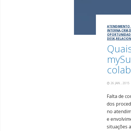
ATENDIMENTO 
INTERNA
,
CRM
,
D
OPORTUNIDAD
DESK
,
RELACIO
Quais
mySui
cola
26 JAN , 201
Falta de co
dos proced
no atendim
e envolvim
situações 