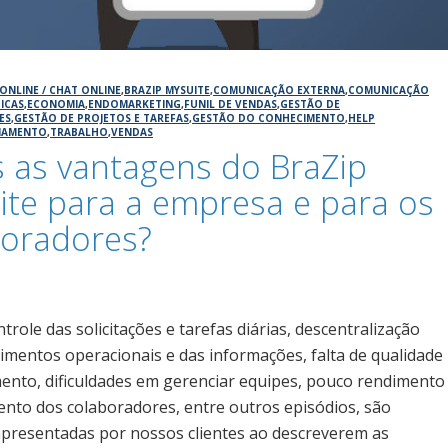
ONLINE / CHAT ONLINE
,
BRAZIP MYSUITE
,
COMUNICAÇÃO EXTERNA
,
COMUNICAÇÃO
ICAS
,
ECONOMIA
,
ENDOMARKETING
,
FUNIL DE VENDAS
,
GESTÃO DE
ES
,
GESTÃO DE PROJETOS E TAREFAS
,
GESTÃO DO CONHECIMENTO
,
HELP
NAMENTO
,
TRABALHO
,
VENDAS
 as vantagens do BraZip
te para a empresa e para os
boradores?
5
ntrole das solicitações e tarefas diárias, descentralização
imentos operacionais e das informações, falta de qualidade
ento, dificuldades em gerenciar equipes, pouco rendimento
ento dos colaboradores, entre outros episódios, são
apresentadas por nossos clientes ao descreverem as