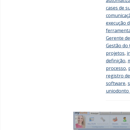
automatiza
cases de s
comunicaç
execução d
ferrament
Gerente de
Gestão do
projetos
,
i
definição
,
m
processo
,
registro d
software
,
s
uniodonto 