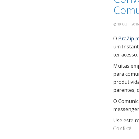
Comu
19 OUT , 201
O
BraZip m
um Instan
ter acesso.
Muitas emp
para comun
produtivid
parentes, 
O Comunica
messengers
Use este r
Confira!