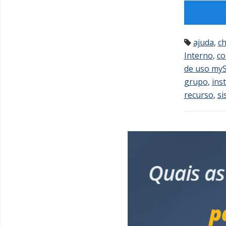
ajuda
,
ch
Interno
,
co
de uso myS
grupo
,
ins
recurso
,
si