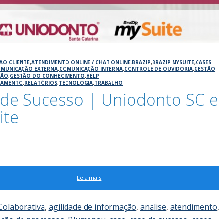
AO CLIENTE
,
ATENDIMENTO ONLINE / CHAT ONLINE
,
BRAZIP
,
BRAZIP MYSUITE
,
CASES
MUNICAÇÃO EXTERNA
,
COMUNICAÇÃO INTERNA
,
CONTROLE DE OUVIDORIA
,
GESTÃO
ÇÃO
,
GESTÃO DO CONHECIMENTO
,
HELP
NAMENTO
,
RELATÓRIOS
,
TECNOLOGIA
,
TRABALHO
 de Sucesso | Uniodonto SC e
ite
6
Leia mais
Colaborativa
,
agilidade de informação
,
analise
,
atendimento
,