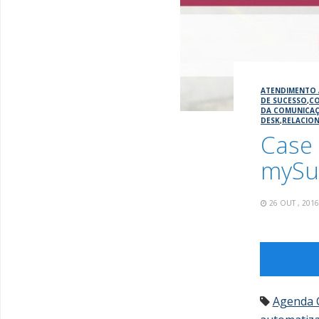
ATENDIMENTO 
DE SUCESSO
,
CO
DA COMUNICA
DESK
,
RELACIO
Case
mySu
26 OUT , 201
Agenda 