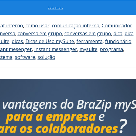
Leia mais
at interno
,
como usar
,
comunicação interna
,
Comunicador
nversa
,
conversa em grupo
,
conversas em grupo
,
dica
,
dica
uite
,
dicas
,
Dicas de Uso mySuite
,
ferramenta
,
funcionário
,
tant mesenger
,
instant messenger
,
mysuite
,
programa
,
stema
,
software
,
solução