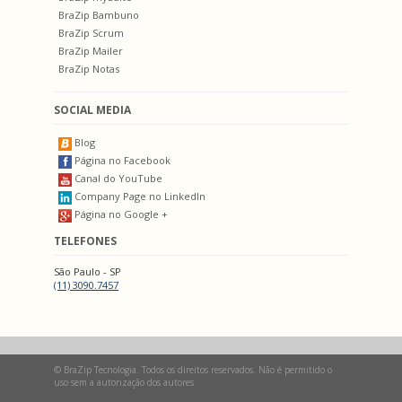
BraZip Bambuno
BraZip Scrum
BraZip Mailer
BraZip Notas
SOCIAL MEDIA
Blog
Página no Facebook
Canal do YouTube
Company Page no LinkedIn
Página no Google +
TELEFONES
São Paulo - SP
(11) 3090.7457
© BraZip Tecnologia. Todos os direitos reservados. Não é permitido o
uso sem a autorização dos autores