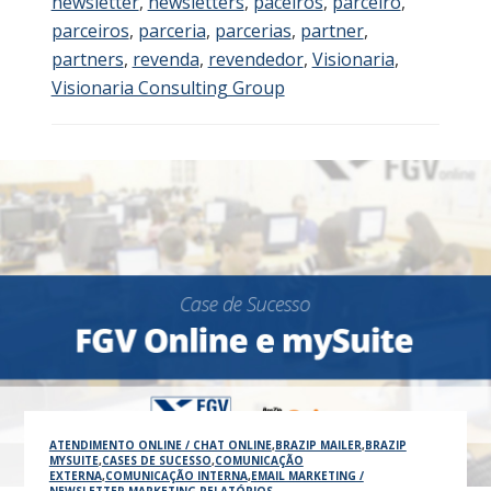
newsletter
,
newsletters
,
paceiros
,
parceiro
,
parceiros
,
parceria
,
parcerias
,
partner
,
partners
,
revenda
,
revendedor
,
Visionaria
,
Visionaria Consulting Group
ATENDIMENTO ONLINE / CHAT ONLINE
,
BRAZIP MAILER
,
BRAZIP
MYSUITE
,
CASES DE SUCESSO
,
COMUNICAÇÃO
EXTERNA
,
COMUNICAÇÃO INTERNA
,
EMAIL MARKETING /
NEWSLETTER
,
MARKETING
,
RELATÓRIOS