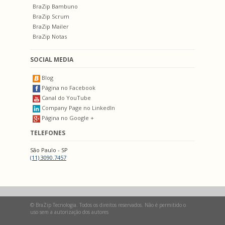
BraZip Bambuno
BraZip Scrum
BraZip Mailer
BraZip Notas
SOCIAL MEDIA
Blog
Página no Facebook
Canal do YouTube
Company Page no LinkedIn
Página no Google +
TELEFONES
São Paulo - SP
(11) 3090.7457
© BraZip Tecnologia. Todos os direitos reservados. Não é permitido o
uso sem a autorização dos autores