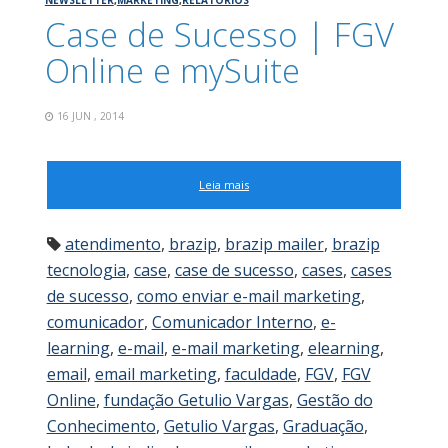
Case de Sucesso | FGV
Online e mySuite
16 JUN , 2014
Leia mais
atendimento
,
brazip
,
brazip mailer
,
brazip
tecnologia
,
case
,
case de sucesso
,
cases
,
cases
de sucesso
,
como enviar e-mail marketing
,
comunicador
,
Comunicador Interno
,
e-
learning
,
e-mail
,
e-mail marketing
,
elearning
,
email
,
email marketing
,
faculdade
,
FGV
,
FGV
Online
,
fundação Getulio Vargas
,
Gestão do
Conhecimento
,
Getulio Vargas
,
Graduação
,