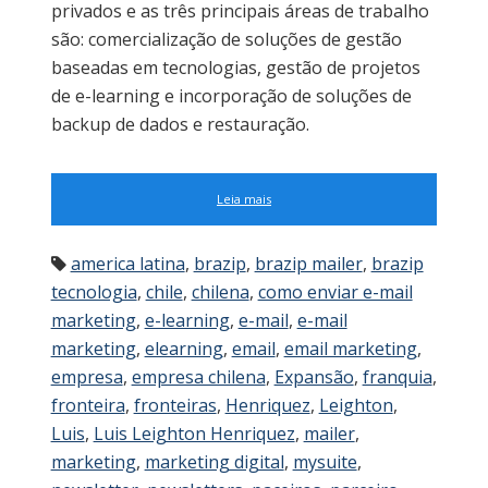
privados e as três principais áreas de trabalho
são: comercialização de soluções de gestão
baseadas em tecnologias, gestão de projetos
de e-learning e incorporação de soluções de
backup de dados e restauração.
Leia mais
america latina
,
brazip
,
brazip mailer
,
brazip
tecnologia
,
chile
,
chilena
,
como enviar e-mail
marketing
,
e-learning
,
e-mail
,
e-mail
marketing
,
elearning
,
email
,
email marketing
,
empresa
,
empresa chilena
,
Expansão
,
franquia
,
fronteira
,
fronteiras
,
Henriquez
,
Leighton
,
Luis
,
Luis Leighton Henriquez
,
mailer
,
marketing
,
marketing digital
,
mysuite
,