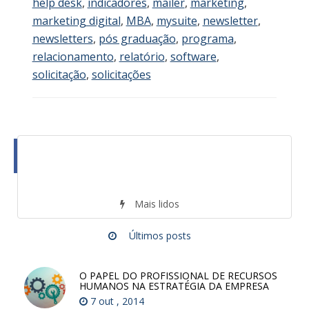
help desk
,
indicadores
,
mailer
,
marketing
,
marketing digital
,
MBA
,
mysuite
,
newsletter
,
newsletters
,
pós graduação
,
programa
,
relacionamento
,
relatório
,
software
,
solicitação
,
solicitações
Mais lidos
Últimos posts
O PAPEL DO PROFISSIONAL DE RECURSOS
HUMANOS NA ESTRATÉGIA DA EMPRESA
7 out , 2014