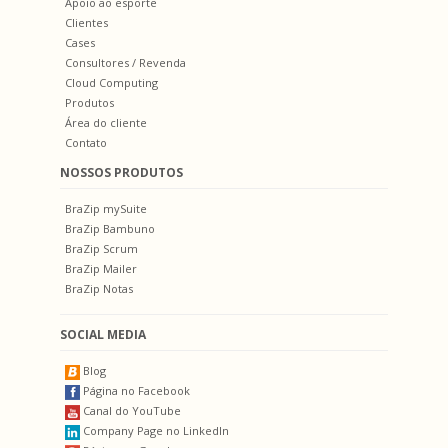
Apoio ao esporte
Clientes
Cases
Consultores / Revenda
Cloud Computing
Produtos
Área do cliente
Contato
NOSSOS PRODUTOS
BraZip mySuite
BraZip Bambuno
BraZip Scrum
BraZip Mailer
BraZip Notas
SOCIAL MEDIA
Blog
Página no Facebook
Canal do YouTube
Company Page no LinkedIn