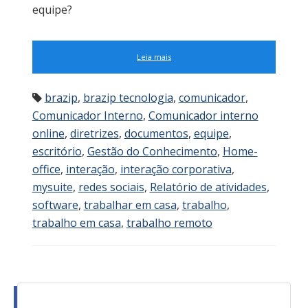
equipe?
Leia mais
brazip
,
brazip tecnologia
,
comunicador
,
Comunicador Interno
,
Comunicador interno
online
,
diretrizes
,
documentos
,
equipe
,
escritório
,
Gestão do Conhecimento
,
Home-
office
,
interação
,
interação corporativa
,
mysuite
,
redes sociais
,
Relatório de atividades
,
software
,
trabalhar em casa
,
trabalho
,
trabalho em casa
,
trabalho remoto