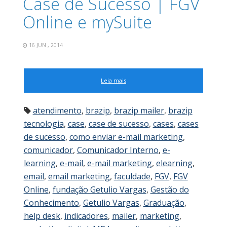
Case de Sucesso | FGV
Online e mySuite
16 JUN , 2014
Leia mais
atendimento
,
brazip
,
brazip mailer
,
brazip
tecnologia
,
case
,
case de sucesso
,
cases
,
cases
de sucesso
,
como enviar e-mail marketing
,
comunicador
,
Comunicador Interno
,
e-
learning
,
e-mail
,
e-mail marketing
,
elearning
,
email
,
email marketing
,
faculdade
,
FGV
,
FGV
Online
,
fundação Getulio Vargas
,
Gestão do
Conhecimento
,
Getulio Vargas
,
Graduação
,
help desk
,
indicadores
,
mailer
,
marketing
,