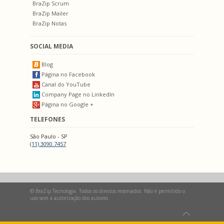
BraZip Scrum
BraZip Mailer
BraZip Notas
SOCIAL MEDIA
Blog
Página no Facebook
Canal do YouTube
Company Page no LinkedIn
Página no Google +
TELEFONES
São Paulo - SP
(11) 3090.7457
© BraZip Tecnologia. Todos os direitos reservados. Não é permitido o
uso sem a autorização dos autores