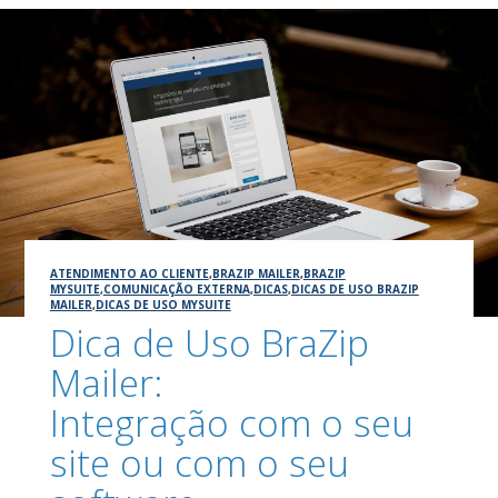
ATENDIMENTO AO CLIENTE
,
BRAZIP MAILER
,
BRAZIP
MYSUITE
,
COMUNICAÇÃO EXTERNA
,
DICAS
,
DICAS DE USO BRAZIP
MAILER
,
DICAS DE USO MYSUITE
Dica de Uso BraZip
Mailer:
Integração com o seu
site ou com o seu