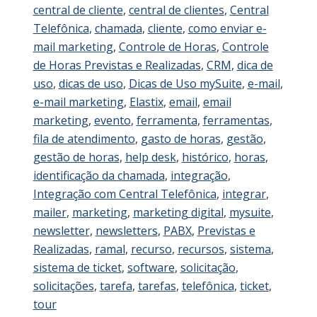
central de cliente
,
central de clientes
,
Central
Telefônica
,
chamada
,
cliente
,
como enviar e-
mail marketing
,
Controle de Horas
,
Controle
de Horas Previstas e Realizadas
,
CRM
,
dica de
uso
,
dicas de uso
,
Dicas de Uso mySuite
,
e-mail
,
e-mail marketing
,
Elastix
,
email
,
email
marketing
,
evento
,
ferramenta
,
ferramentas
,
fila de atendimento
,
gasto de horas
,
gestão
,
gestão de horas
,
help desk
,
histórico
,
horas
,
identificação da chamada
,
integração
,
Integração com Central Telefônica
,
integrar
,
mailer
,
marketing
,
marketing digital
,
mysuite
,
newsletter
,
newsletters
,
PABX
,
Previstas e
Realizadas
,
ramal
,
recurso
,
recursos
,
sistema
,
sistema de ticket
,
software
,
solicitação
,
solicitações
,
tarefa
,
tarefas
,
telefônica
,
ticket
,
tour