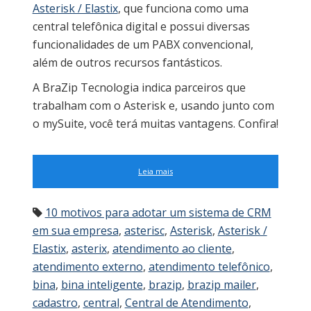
Asterisk / Elastix
, que funciona como uma
central telefônica digital e possui diversas
funcionalidades de um PABX convencional,
além de outros recursos fantásticos.
A BraZip Tecnologia indica parceiros que
trabalham com o Asterisk e, usando junto com
o mySuite, você terá muitas vantagens. Confira!
Leia mais
10 motivos para adotar um sistema de CRM
em sua empresa
,
asterisc
,
Asterisk
,
Asterisk /
Elastix
,
asterix
,
atendimento ao cliente
,
atendimento externo
,
atendimento telefônico
,
bina
,
bina inteligente
,
brazip
,
brazip mailer
,
cadastro
,
central
,
Central de Atendimento
,