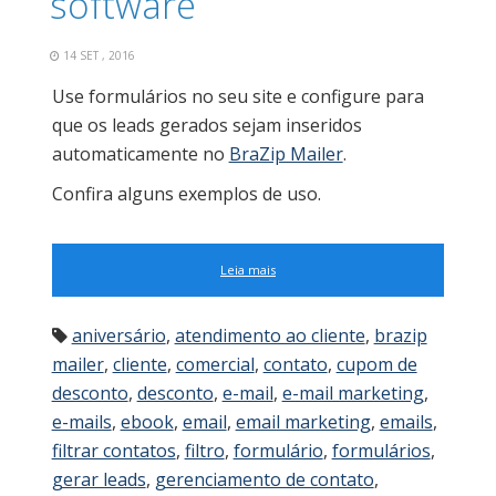
software
14 SET , 2016
Use formulários no seu site e configure para
que os leads gerados sejam inseridos
automaticamente no
BraZip Mailer
.
Confira alguns exemplos de uso.
Leia mais
aniversário
,
atendimento ao cliente
,
brazip
mailer
,
cliente
,
comercial
,
contato
,
cupom de
desconto
,
desconto
,
e-mail
,
e-mail marketing
,
e-mails
,
ebook
,
email
,
email marketing
,
emails
,
filtrar contatos
,
filtro
,
formulário
,
formulários
,
gerar leads
,
gerenciamento de contato
,