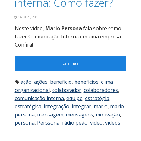
interna: Como fazer?
14 DEZ , 2016
Neste vídeo,
Mario Persona
fala sobre como
fazer Comunicação Interna em uma empresa.
Confira!
Leia mais
ação
,
ações
,
benefício
,
benefícios
,
clima
organizacional
,
colaborador
,
colaboradores
,
comunicação interna
,
equipe
,
estratégia
,
estratégica
,
integração
,
integrar
,
mario
,
mario
persona
,
mensagem
,
mensagens
,
motivação
,
persona
,
Perssona
,
rádio peão
,
video
,
videos