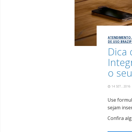
ATENDIMENTO 
DE USO BRAZIP
Dica 
Integ
o seu
14 SET , 201
Use formul
sejam inse
Confira al