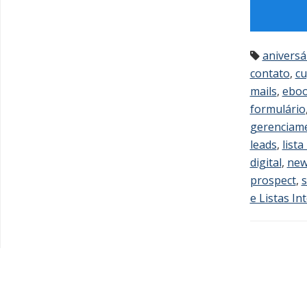
aniversá
contato
,
cu
mails
,
ebo
formulário
gerenciame
leads
,
lista
digital
,
new
prospect
,
s
e Listas In