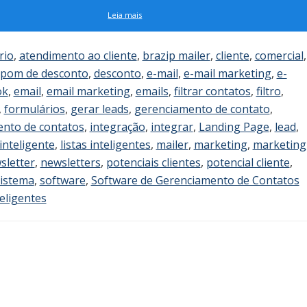
Leia mais
rio
,
atendimento ao cliente
,
brazip mailer
,
cliente
,
comercial
,
pom de desconto
,
desconto
,
e-mail
,
e-mail marketing
,
e-
ok
,
email
,
email marketing
,
emails
,
filtrar contatos
,
filtro
,
,
formulários
,
gerar leads
,
gerenciamento de contato
,
nto de contatos
,
integração
,
integrar
,
Landing Page
,
lead
,
 inteligente
,
listas inteligentes
,
mailer
,
marketing
,
marketing
sletter
,
newsletters
,
potenciais clientes
,
potencial cliente
,
istema
,
software
,
Software de Gerenciamento de Contatos
teligentes