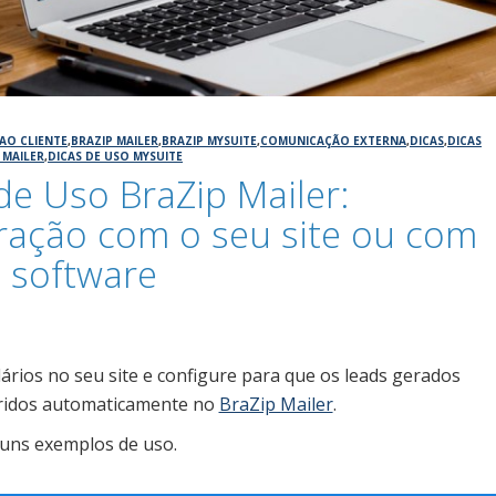
AO CLIENTE
,
BRAZIP MAILER
,
BRAZIP MYSUITE
,
COMUNICAÇÃO EXTERNA
,
DICAS
,
DICAS
 MAILER
,
DICAS DE USO MYSUITE
de Uso BraZip Mailer:
ração com o seu site ou com
 software
6
ários no seu site e configure para que os leads gerados
ridos automaticamente no
BraZip Mailer
.
guns exemplos de uso.