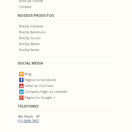
Área do cliente
Contato
NOSSOS PRODUTOS
BraZip mySuite
BraZip Bambuno
BraZip Scrum
BraZip Mailer
BraZip Notas
SOCIAL MEDIA
Blog
Página no Facebook
Canal do YouTube
Company Page no LinkedIn
Página no Google +
TELEFONES
São Paulo - SP
(11) 3090.7457