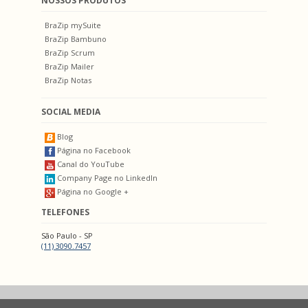
NOSSOS PRODUTOS
BraZip mySuite
BraZip Bambuno
BraZip Scrum
BraZip Mailer
BraZip Notas
SOCIAL MEDIA
Blog
Página no Facebook
Canal do YouTube
Company Page no LinkedIn
Página no Google +
TELEFONES
São Paulo - SP
(11) 3090.7457