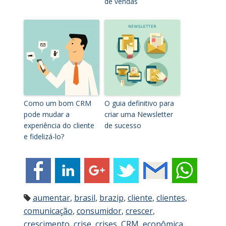
de vendas
Como um bom CRM
O guia definitivo para
pode mudar a
criar uma Newsletter
experiência do cliente
de sucesso
e fidelizá-lo?
aumentar
,
brasil
,
brazip
,
cliente
,
clientes
,
comunicação
,
consumidor
,
crescer
,
crescimento
,
crise
,
crises
,
CRM
,
econômica
,