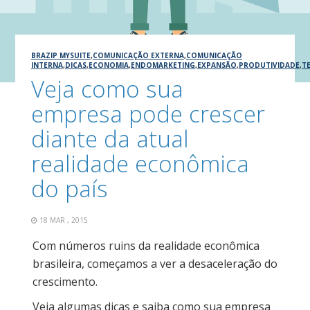
BRAZIP MYSUITE
,
COMUNICAÇÃO EXTERNA
,
COMUNICAÇÃO
INTERNA
,
DICAS
,
ECONOMIA
,
ENDOMARKETING
,
EXPANSÃO
,
PRODUTIVIDADE
,
T
Veja como sua
empresa pode crescer
diante da atual
realidade econômica
do país
18 MAR , 2015
Com números ruins da realidade econômica
brasileira, começamos a ver a desaceleração do
crescimento.
Veja algumas dicas e saiba como sua empresa