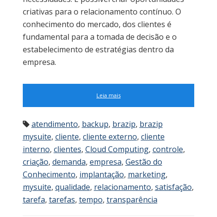
criativas para o relacionamento contínuo. O
conhecimento do mercado, dos clientes é
fundamental para a tomada de decisão e o
estabelecimento de estratégias dentro da
empresa.
Leia mais
atendimento
,
backup
,
brazip
,
brazip
mysuite
,
cliente
,
cliente externo
,
cliente
interno
,
clientes
,
Cloud Computing
,
controle
,
criação
,
demanda
,
empresa
,
Gestão do
Conhecimento
,
implantação
,
marketing
,
mysuite
,
qualidade
,
relacionamento
,
satisfação
,
tarefa
,
tarefas
,
tempo
,
transparência