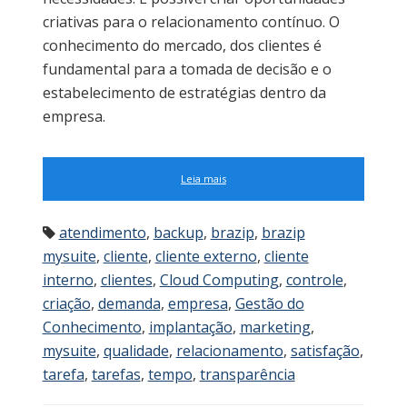
criativas para o relacionamento contínuo. O
conhecimento do mercado, dos clientes é
fundamental para a tomada de decisão e o
estabelecimento de estratégias dentro da
empresa.
Leia mais
atendimento
,
backup
,
brazip
,
brazip
mysuite
,
cliente
,
cliente externo
,
cliente
interno
,
clientes
,
Cloud Computing
,
controle
,
criação
,
demanda
,
empresa
,
Gestão do
Conhecimento
,
implantação
,
marketing
,
mysuite
,
qualidade
,
relacionamento
,
satisfação
,
tarefa
,
tarefas
,
tempo
,
transparência