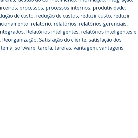
rceiros
,
processos
,
processos internos
,
produtividade
,
dução de custo
,
redução de custos
,
reduzir custo
,
reduzir
acionamento
,
relatório
,
relatórios
,
relatórios gerenciais
,
 integrados
,
Relatórios inteligentes
,
relatórios inteligentes e
,
Reorganização
,
Satisfação do cliente
,
satisfação dos
stema
,
software
,
tarefa
,
tarefas
,
vantagem
,
vantagens