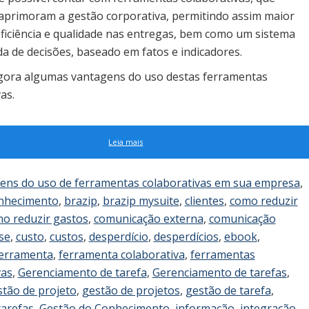
e aprimoram a gestão corporativa, permitindo assim maior
 eficiência e qualidade nas entregas, bem como um sistema
a de decisões, baseado em fatos e indicadores.
ora algumas vantagens do uso destas ferramentas
as.
Leia mais
ens do uso de ferramentas colaborativas em sua empresa
,
onhecimento
,
brazip
,
brazip mysuite
,
clientes
,
como reduzir
o reduzir gastos
,
comunicação externa
,
comunicação
ise
,
custo
,
custos
,
desperdício
,
desperdícios
,
ebook
,
erramenta
,
ferramenta colaborativa
,
ferramentas
vas
,
Gerenciamento de tarefa
,
Gerenciamento de tarefas
,
stão de projeto
,
gestão de projetos
,
gestão de tarefa
,
tarefas
,
Gestão do Conhecimento
,
informação
,
integração
,