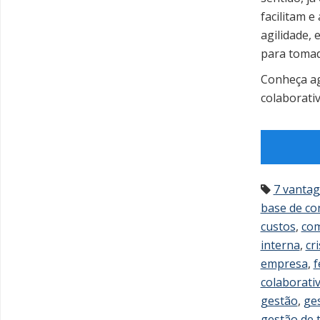
facilitam 
agilidade,
para tomad
Conheça ag
colaborativ
7 vantag
base de c
custos
,
com
interna
,
cr
empresa
,
f
colaborati
gestão
,
ge
gestão de 