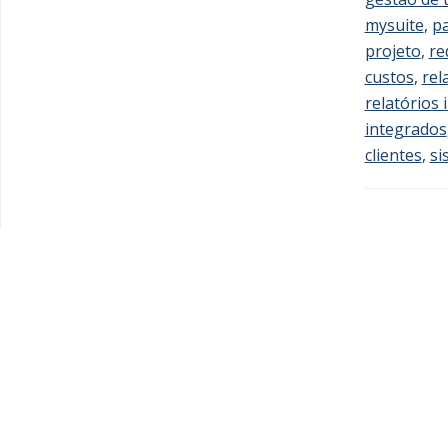
mysuite
,
pa
projeto
,
re
custos
,
rel
relatórios
integrados
clientes
,
si