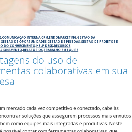
E
,
COMUNICAÇÃO INTERNA
,
CRM
,
ENDOMARKETING
,
GESTÃO DA
,
GESTÃO DE OPORTUNIDADES
,
GESTÃO DE PESSOAS
,
GESTÃO DE PROJETOS E
ÃO DO CONHECIMENTO
,
HELP DESK
,
RECURSOS
ACIONAMENTO
,
RELATÓRIOS
,
TRABALHO EM EQUIPE
tagens do uso de
mentas colaborativas em sua
esa
6
um mercado cada vez competitivo e conectado, cabe às
ncontrar soluções que assegurem processos mais enxutos
 bem como equipes mais integradas e produtivas. Neste
 é possível contar com ferramentas colaborativas, que