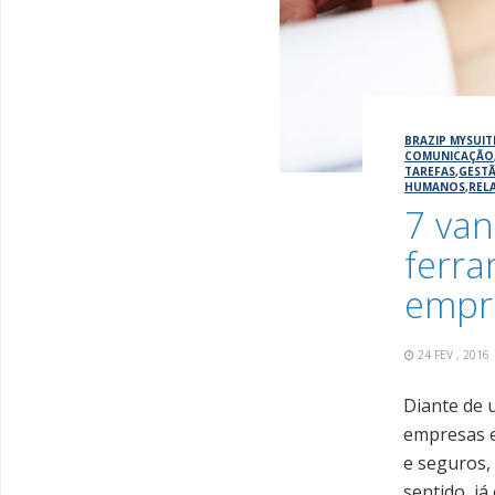
BRAZIP MYSUIT
COMUNICAÇÃO
TAREFAS
,
GEST
HUMANOS
,
REL
7 van
ferra
empr
24 FEV , 201
Diante de 
empresas e
e seguros,
sentido, já