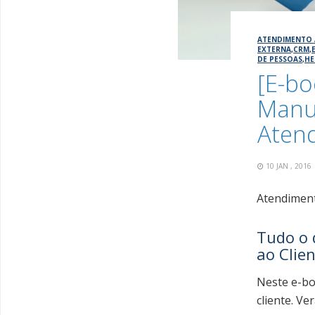
ATENDIMENTO 
EXTERNA
,
CRM
,
DE PESSOAS
,
HE
[E-bo
Manua
Atend
10 JAN , 201
Atendiment
Tudo o 
ao Clie
Neste e-bo
cliente. V