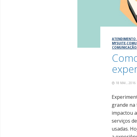
ATENDIMENTO 
MYSUITE
,
COMU
COMUNICAÇÃO
Como
exper
18 MAI , 201
Experiment
grande na 
impactou a
serviços d
usadas. Ho
a experiên