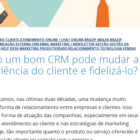
AO CLIENTE
,
ATENDIMENTO ONLINE / CHAT ONLINE
,
BRAZIP MAILER
,
BRAZIP
NICAÇÃO EXTERNA
,
CRM
,
EMAIL MARKETING / NEWSLETTER
,
GESTÃO
,
GESTÃO DA
,
HELP DESK
,
MARKETING
,
PRODUTIVIDADE
,
RELACIONAMENTO
,
TECNOLOGIA
,
VENDAS
 um bom CRM pode mudar a
iência do cliente e fidelizá-lo?
6
amos, nas últimas duas décadas, uma mudança muito
forma de relacionamento entre empresas e clientes. Isso
 forma de atuação das companhias, especialmente em seus
e atendimento ao cliente e nas estratégias de marketing
je, tão importante quanto o produto ou serviço oferecido é
cia do cliente no contato com a empresa.