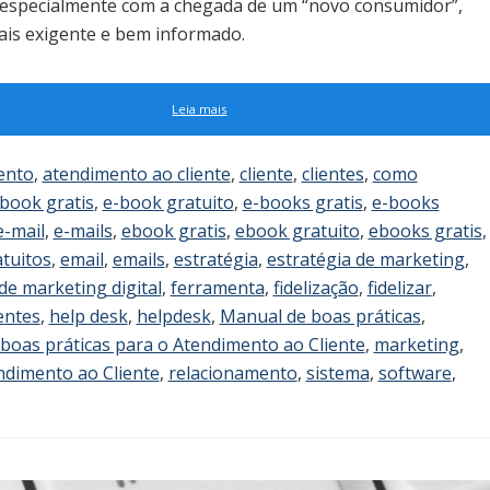
especialmente com a chegada de um “novo consumidor”,
ais exigente e bem informado.
Leia mais
ento
,
atendimento ao cliente
,
cliente
,
clientes
,
como
book gratis
,
e-book gratuito
,
e-books gratis
,
e-books
e-mail
,
e-mails
,
ebook gratis
,
ebook gratuito
,
ebooks gratis
,
tuitos
,
email
,
emails
,
estratégia
,
estratégia de marketing
,
de marketing digital
,
ferramenta
,
fidelização
,
fidelizar
,
ientes
,
help desk
,
helpdesk
,
Manual de boas práticas
,
boas práticas para o Atendimento ao Cliente
,
marketing
,
ndimento ao Cliente
,
relacionamento
,
sistema
,
software
,