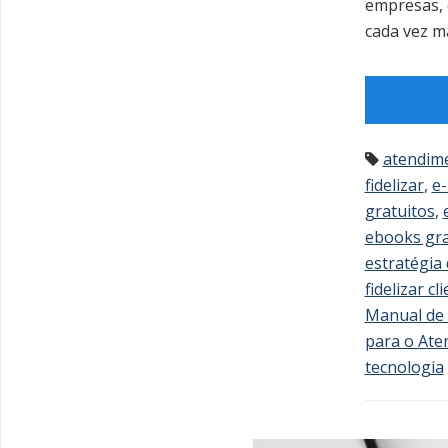
empresas, 
cada vez m
atendim
fidelizar
,
e-
gratuitos
,
ebooks gra
estratégia 
fidelizar cl
Manual de 
para o Ate
tecnologia