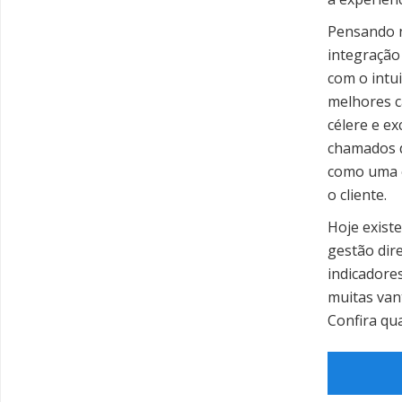
Pensando n
integração 
com o intu
melhores c
célere e ex
chamados 
como uma e
o cliente.
Hoje exis
gestão dir
indicadores
muitas vant
Confira qua