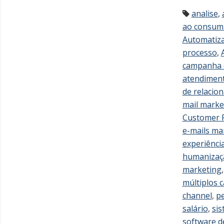
analise
,
ao consum
Automatiza
processo
,
campanha 
atendimen
de relacio
mail marke
Customer 
e-mails ma
experiênci
humanizaç
marketing
múltiplos 
channel
,
pe
salário
,
si
software d