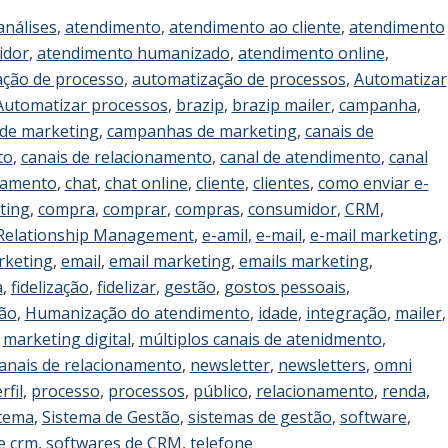
análises
,
atendimento
,
atendimento ao cliente
,
atendimento
idor
,
atendimento humanizado
,
atendimento online
,
ção de processo
,
automatização de processos
,
Automatizar
Automatizar processos
,
brazip
,
brazip mailer
,
campanha
,
de marketing
,
campanhas de marketing
,
canais de
to
,
canais de relacionamento
,
canal de atendimento
,
canal
namento
,
chat
,
chat online
,
cliente
,
clientes
,
como enviar e-
ting
,
compra
,
comprar
,
compras
,
consumidor
,
CRM
,
Relationship Management
,
e-amil
,
e-mail
,
e-mail marketing
,
rketing
,
email
,
email marketing
,
emails marketing
,
a
,
fidelização
,
fidelizar
,
gestão
,
gostos pessoais
,
ão
,
Humanização do atendimento
,
idade
,
integração
,
mailer
,
,
marketing digital
,
múltiplos canais de atenidmento
,
canais de relacionamento
,
newsletter
,
newsletters
,
omni
rfil
,
processo
,
processos
,
público
,
relacionamento
,
renda
,
stema
,
Sistema de Gestão
,
sistemas de gestão
,
software
,
e crm
,
softwares de CRM
,
telefone