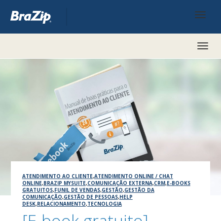
Toggl
naviga
ATENDIMENTO AO CLIENTE
,
ATENDIMENTO ONLINE / CHAT
ONLINE
,
BRAZIP MYSUITE
,
COMUNICAÇÃO EXTERNA
,
CRM
,
E-BOOKS
GRATUITOS
,
FUNIL DE VENDAS
,
GESTÃO
,
GESTÃO DA
COMUNICAÇÃO
,
GESTÃO DE PESSOAS
,
HELP
DESK
,
RELACIONAMENTO
,
TECNOLOGIA
[E-book gratuito]