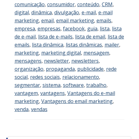
comunicação
,
consumidor
,
conteúdo
,
CRM
,
digital
,
dinâmica
,
divulgação
,
e-mail
,
e-mail
marketing
,
email
,
email marketing
,
emails
,
empresa
,
empresas
,
facebook
,
guia
,
lista
,
lista
de e-mail
,
lista de e-mails
,
lista de email
,
lista de
emails
,
lista dinâmica
,
listas dinâmicas
,
mailer
,
marketing
,
marketing digital
,
mensagem
,
mensagens
,
newsletter
,
newsletters
,
organização
,
propaganda
,
publicidade
,
rede
social
,
redes sociais
,
relacionamento
,
segmentar
,
sistema
,
software
,
trabalho
,
vantagem
,
vantagens
,
Vantagens do e-mail
marketing
,
Vantagens do email marketing
,
venda
,
vendas