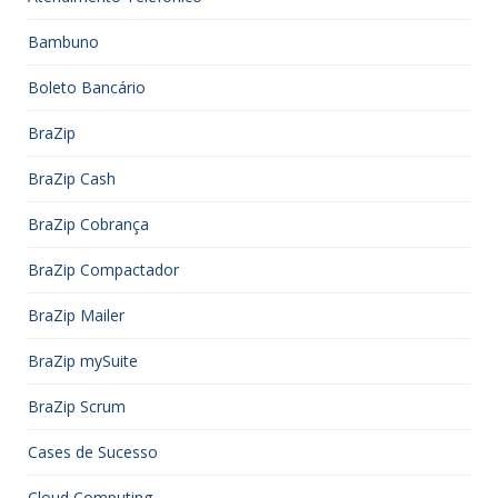
Bambuno
Boleto Bancário
BraZip
BraZip Cash
BraZip Cobrança
BraZip Compactador
BraZip Mailer
BraZip mySuite
BraZip Scrum
Cases de Sucesso
Cloud Computing