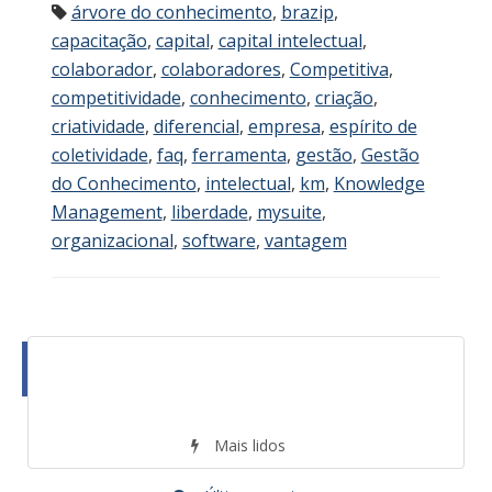
árvore do conhecimento
,
brazip
,
capacitação
,
capital
,
capital intelectual
,
colaborador
,
colaboradores
,
Competitiva
,
competitividade
,
conhecimento
,
criação
,
criatividade
,
diferencial
,
empresa
,
espírito de
coletividade
,
faq
,
ferramenta
,
gestão
,
Gestão
do Conhecimento
,
intelectual
,
km
,
Knowledge
Management
,
liberdade
,
mysuite
,
organizacional
,
software
,
vantagem
Mais lidos