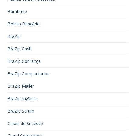
Bambuno
Boleto Bancário
BraZip
BraZip Cash
BraZip Cobrança
BraZip Compactador
BraZip Mailer
BraZip mySuite
BraZip Scrum
Cases de Sucesso
Cloud Computing