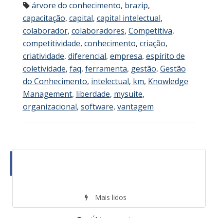
árvore do conhecimento
,
brazip
,
capacitação
,
capital
,
capital intelectual
,
colaborador
,
colaboradores
,
Competitiva
,
competitividade
,
conhecimento
,
criação
,
criatividade
,
diferencial
,
empresa
,
espírito de
coletividade
,
faq
,
ferramenta
,
gestão
,
Gestão
do Conhecimento
,
intelectual
,
km
,
Knowledge
Management
,
liberdade
,
mysuite
,
organizacional
,
software
,
vantagem
Mais lidos