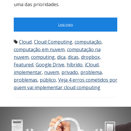
uma das prioridades.
Leia mais
Cloud
,
Cloud Computing
,
computação
,
computação em nuvem
,
computação na
nuvem
,
computing
,
dica
,
dicas
,
dropbox
,
Featured
,
Google Drive
,
híbrido
,
iCloud
,
implementar
,
nuvem
,
privado
,
problema
,
problemas
,
público
,
Veja 4 erros cometidos por
quem vai implementar cloud computing