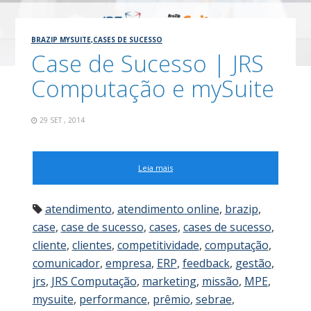
BRAZIP MYSUITE
,
CASES DE SUCESSO
Case de Sucesso | JRS
Computação e mySuite
29 SET , 2014
Leia mais
atendimento
,
atendimento online
,
brazip
,
case
,
case de sucesso
,
cases
,
cases de sucesso
,
cliente
,
clientes
,
competitividade
,
computação
,
comunicador
,
empresa
,
ERP
,
feedback
,
gestão
,
jrs
,
JRS Computação
,
marketing
,
missão
,
MPE
,
mysuite
,
performance
,
prêmio
,
sebrae
,