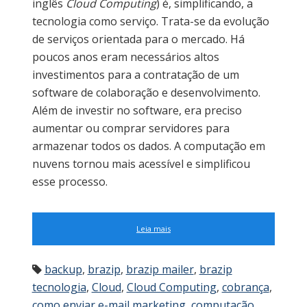
inglês
Cloud Computing
) é, simplificando, a
tecnologia como serviço. Trata-se da evolução
de serviços orientada para o mercado. Há
poucos anos eram necessários altos
investimentos para a contratação de um
software de colaboração e desenvolvimento.
Além de investir no software, era preciso
aumentar ou comprar servidores para
armazenar todos os dados. A computação em
nuvens tornou mais acessível e simplificou
esse processo.
Leia mais
backup
,
brazip
,
brazip mailer
,
brazip
tecnologia
,
Cloud
,
Cloud Computing
,
cobrança
,
como enviar e-mail marketing
,
computação
,