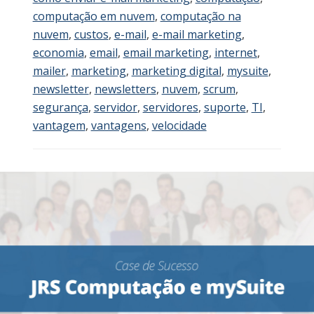
computação em nuvem
,
computação na
nuvem
,
custos
,
e-mail
,
e-mail marketing
,
economia
,
email
,
email marketing
,
internet
,
mailer
,
marketing
,
marketing digital
,
mysuite
,
newsletter
,
newsletters
,
nuvem
,
scrum
,
segurança
,
servidor
,
servidores
,
suporte
,
TI
,
vantagem
,
vantagens
,
velocidade