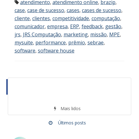
atendimento
,
atendimento online
,
brazip
,
case
,
case de sucesso
,
cases
,
cases de sucesso
,
cliente
,
clientes
,
competitividade
,
computação
,
comunicador
,
empresa
,
ERP
,
feedback
,
gestão
,
jrs
,
JRS Computação
,
marketing
,
missão
,
MPE
,
mysuite
,
performance
,
prêmio
,
sebrae
,
software
,
software house
Mais lidos
Últimos posts