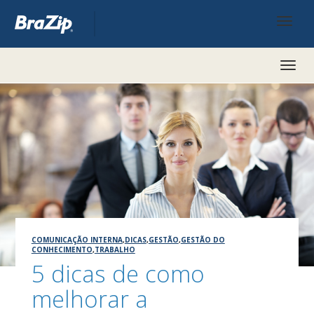
Toggl
naviga
COMUNICAÇÃO INTERNA
,
DICAS
,
GESTÃO
,
GESTÃO DO
CONHECIMENTO
,
TRABALHO
5 dicas de como
melhorar a