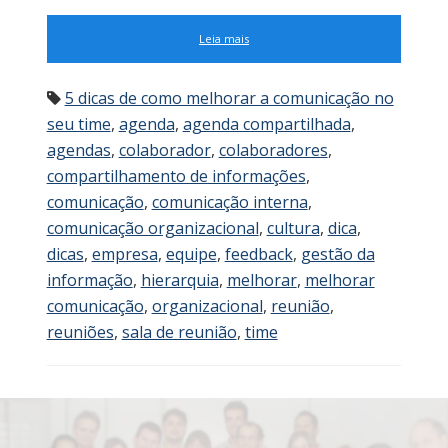
Leia mais
5 dicas de como melhorar a comunicação no
seu time
,
agenda
,
agenda compartilhada
,
agendas
,
colaborador
,
colaboradores
,
compartilhamento de informações
,
comunicação
,
comunicação interna
,
comunicação organizacional
,
cultura
,
dica
,
dicas
,
empresa
,
equipe
,
feedback
,
gestão da
informação
,
hierarquia
,
melhorar
,
melhorar
comunicação
,
organizacional
,
reunião
,
reuniões
,
sala de reunião
,
time