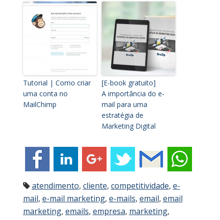
Tutorial | Como criar
[E-book gratuito]
uma conta no
A importância do e-
MailChimp
mail para uma
estratégia de
Marketing Digital
atendimento
,
cliente
,
competitividade
,
e-
mail
,
e-mail marketing
,
e-mails
,
email
,
email
marketing
,
emails
,
empresa
,
marketing
,