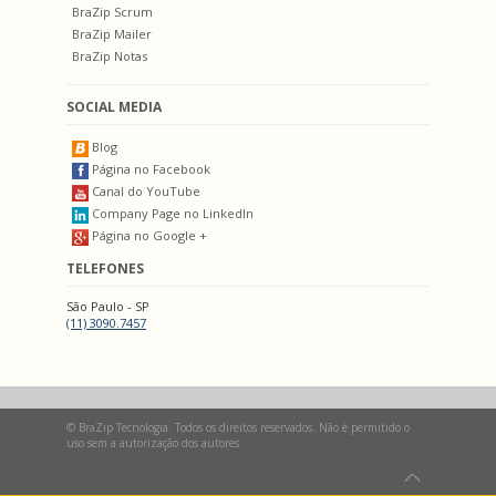
BraZip Scrum
BraZip Mailer
BraZip Notas
SOCIAL MEDIA
Blog
Página no Facebook
Canal do YouTube
Company Page no LinkedIn
Página no Google +
TELEFONES
São Paulo - SP
(11) 3090.7457
© BraZip Tecnologia. Todos os direitos reservados. Não é permitido o
uso sem a autorização dos autores