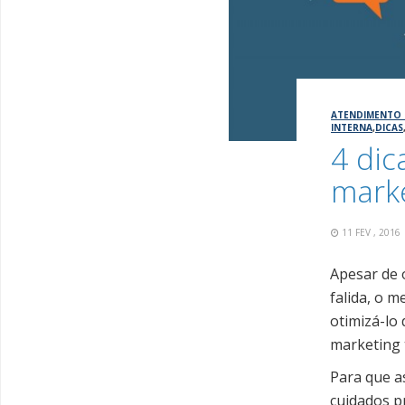
ATENDIMENTO 
INTERNA
,
DICAS
4 dic
mark
11 FEV , 201
Apesar de 
falida, o 
otimizá-lo
marketing 
Para que a
cuidados p