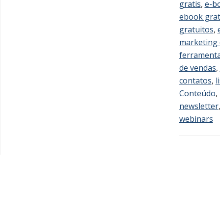
gratis
,
e-b
ebook grat
gratuitos
,
marketing d
ferramenta
de vendas
,
contatos
,
l
Conteúdo
,
newsletter
webinars