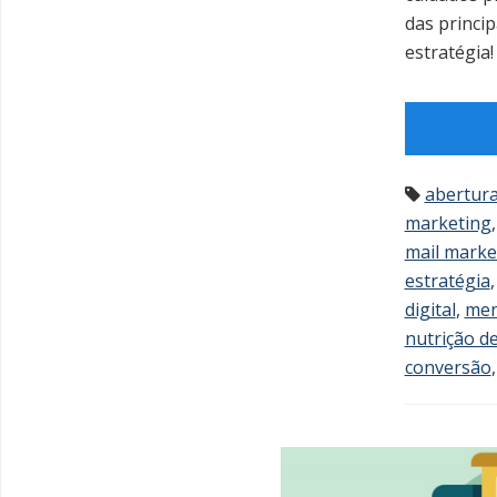
das princip
estratégia!
abertur
marketing
mail marke
estratégia
digital
,
men
nutrição de
conversão