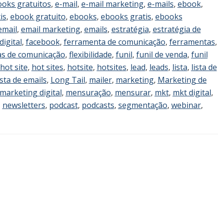
ooks gratuitos
,
e-mail
,
e-mail marketing
,
e-mails
,
ebook
,
is
,
ebook gratuito
,
ebooks
,
ebooks gratis
,
ebooks
email
,
email marketing
,
emails
,
estratégia
,
estratégia de
igital
,
facebook
,
ferramenta de comunicação
,
ferramentas
,
s de comunicação
,
flexibilidade
,
funil
,
funil de venda
,
funil
hot site
,
hot sites
,
hotsite
,
hotsites
,
lead
,
leads
,
lista
,
lista de
ista de emails
,
Long Tail
,
mailer
,
marketing
,
Marketing de
marketing digital
,
mensuração
,
mensurar
,
mkt
,
mkt digital
,
,
newsletters
,
podcast
,
podcasts
,
segmentação
,
webinar
,