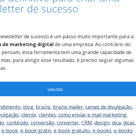
etter de sucesso
newsletter de sucesso é um passo muito importante para a
a de marketing digital
de uma empresa. Ao contrário do
 pensam, essa ferramenta tem uma grande capacidade de
 mas, para atingir esse resultado, é preciso seguir algumas
as.
Leia mais
ndimento
,
blog
,
brazip
,
brazip mailer
,
canais de divulgação
,
ivulgação
,
cliente
,
clientes
,
como enviar e-mail marketing
,
ão
,
conteúdo
,
conversão
,
converter
,
CRM
,
design
,
dica
,
dicas
,
,
e-book
,
e-book gratis
,
e-book gratuito
,
e-books
,
e-books