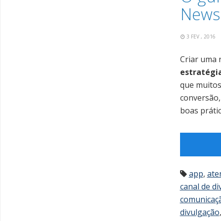
Newsl
3 FEV , 2016
Criar uma 
estratégi
que muitos
conversão,
boas prátic
app
,
ate
canal de d
comunicaç
divulgação