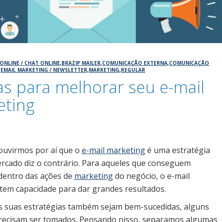
ONLINE / CHAT ONLINE
,
BRAZIP MAILER
,
COMUNICAÇÃO EXTERNA
,
COMUNICAÇÃO
,
EMAIL MARKETING / NEWSLETTER
,
MARKETING
,
REGULAR
as para melhorar seu e-mail
eting
6
ouvirmos por aí que o
e-mail marketing
é uma estratégia
mercado diz o contrário. Para aqueles que conseguem
 dentro das ações de
marketing
do negócio, o e-mail
tem capacidade para dar grandes resultados.
s suas estratégias também sejam bem-sucedidas, alguns
recisam ser tomados. Pensando nisso, separamos algumas