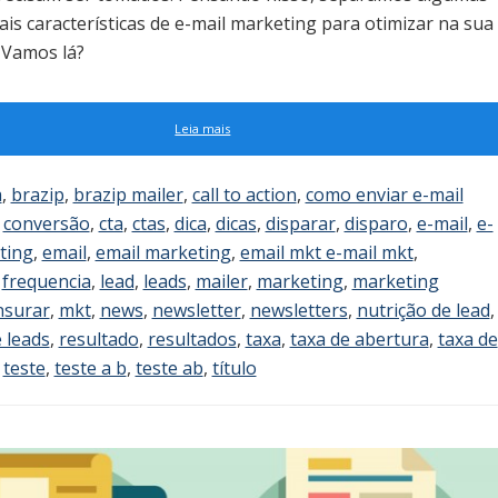
ais características de e-mail marketing para otimizar na sua
 Vamos lá?
Leia mais
a
,
brazip
,
brazip mailer
,
call to action
,
como enviar e-mail
,
conversão
,
cta
,
ctas
,
dica
,
dicas
,
disparar
,
disparo
,
e-mail
,
e-
ting
,
email
,
email marketing
,
email mkt e-mail mkt
,
,
frequencia
,
lead
,
leads
,
mailer
,
marketing
,
marketing
surar
,
mkt
,
news
,
newsletter
,
newsletters
,
nutrição de lead
,
 leads
,
resultado
,
resultados
,
taxa
,
taxa de abertura
,
taxa de
,
teste
,
teste a b
,
teste ab
,
título