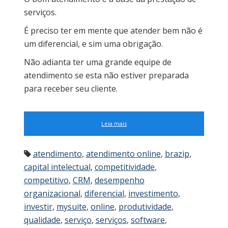
serviços.
É preciso ter em mente que atender bem não é
um diferencial, e sim uma obrigação.
Não adianta ter uma grande equipe de
atendimento se esta não estiver preparada
para receber seu cliente.
Leia mais
atendimento
,
atendimento online
,
brazip
,
capital intelectual
,
competitividade
,
competitivo
,
CRM
,
desempenho
organizacional
,
diferencial
,
investimento
,
investir
,
mysuite
,
online
,
produtividade
,
qualidade
,
serviço
,
serviços
,
software
,