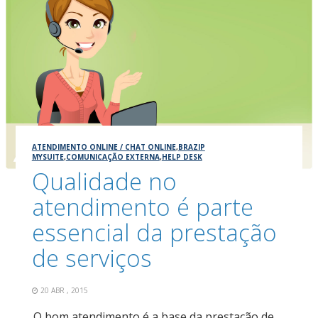
ATENDIMENTO ONLINE / CHAT ONLINE
,
BRAZIP
MYSUITE
,
COMUNICAÇÃO EXTERNA
,
HELP DESK
Qualidade no
atendimento é parte
essencial da prestação
de serviços
20 ABR , 2015
O bom atendimento é a base da prestação de