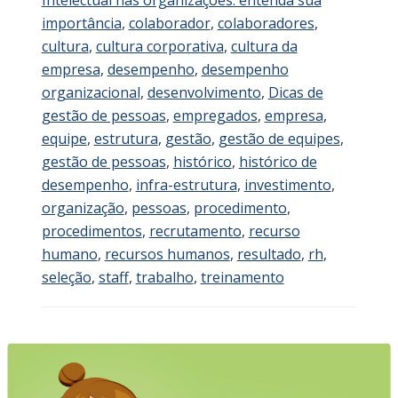
importância
,
colaborador
,
colaboradores
,
cultura
,
cultura corporativa
,
cultura da
empresa
,
desempenho
,
desempenho
organizacional
,
desenvolvimento
,
Dicas de
gestão de pessoas
,
empregados
,
empresa
,
equipe
,
estrutura
,
gestão
,
gestão de equipes
,
gestão de pessoas
,
histórico
,
histórico de
desempenho
,
infra-estrutura
,
investimento
,
organização
,
pessoas
,
procedimento
,
procedimentos
,
recrutamento
,
recurso
humano
,
recursos humanos
,
resultado
,
rh
,
seleção
,
staff
,
trabalho
,
treinamento