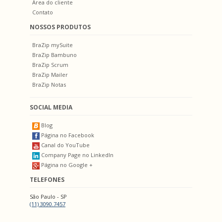
Área do cliente
Contato
NOSSOS PRODUTOS
BraZip mySuite
BraZip Bambuno
BraZip Scrum
BraZip Mailer
BraZip Notas
SOCIAL MEDIA
Blog
Página no Facebook
Canal do YouTube
Company Page no LinkedIn
Página no Google +
TELEFONES
São Paulo - SP
(11) 3090.7457