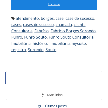
Leia mais
atendimento
,
borges
,
case
,
case de sucesso
,
cases
,
cases de sucesso
,
chamada
,
cliente
,
Consultoria
,
Fabrício
,
Fabrício Borges Sorondo
,
Fuhro
,
Fuhro Souto
,
Fuhro Souto Consultoria
Imobiliária
,
histórico
,
Imobiliária
,
mysuite
,
registro
,
Sorondo
,
Souto
Mais lidos
Últimos posts