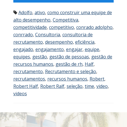
Adolfo
,
ativo
,
como construir uma equipe de
alto desempenho
,
Competitiva
,
competitividade
,
competitivo
,
conrado adolpho
,
conrrado
,
Consultoria
,
consultoria de
recrutamento
,
desempenho
,
eficiência
,
engajado
,
engajamento
,
engajar
,
equipe
,
equipes
,
gestão
,
gestão de pessoas
,
gestão de
recursos humanos
,
gestão de rh
,
Half
,
recrutamento
,
Recrutamento e seleção
,
recrutamentos
,
recursos humanos
,
Robert
,
Robert Half
,
Robert Ralf
,
seleção
,
time
,
video
,
videos