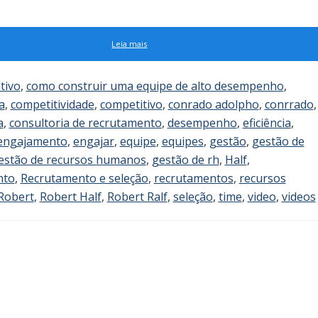
Leia mais
tivo
,
como construir uma equipe de alto desempenho
,
a
,
competitividade
,
competitivo
,
conrado adolpho
,
conrrado
,
a
,
consultoria de recrutamento
,
desempenho
,
eficiência
,
engajamento
,
engajar
,
equipe
,
equipes
,
gestão
,
gestão de
estão de recursos humanos
,
gestão de rh
,
Half
,
nto
,
Recrutamento e seleção
,
recrutamentos
,
recursos
Robert
,
Robert Half
,
Robert Ralf
,
seleção
,
time
,
video
,
videos