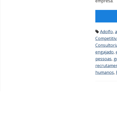
empresa.
Adolfo
,
a
Competitiv
Consultori
engajado
,
pessoas
,
g
recrutame
humanos
,