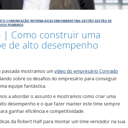
NTO
,
COMUNICAÇÃO INTERNA
,
DICAS
,
ENDOMARKETING
,
GESTÃO
,
GESTÃO DE
RSOS HUMANOS
o | Como construir uma
pe de alto desempenho
16
 passada mostramos um
vídeo do empresário Conrado
lando sobre os desafios do empresário para conseguir
uma equipe fantástica.
mos a abordar o assunto e mostramos como criar uma
alto desempenho e o que fazer manter este time sempre
ra ganhar eficiência e competitividade.
 dicas da Robert Half para montar um time vencedor na sua