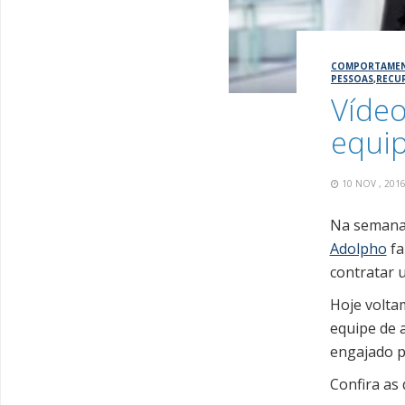
COMPORTAME
PESSOAS
,
RECU
Víde
equi
10 NOV , 20
Na semana
Adolpho
fa
contratar 
Hoje volta
equipe de 
engajado pa
Confira as