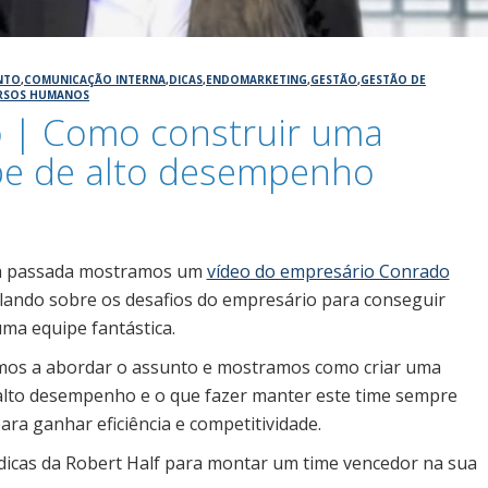
NTO
,
COMUNICAÇÃO INTERNA
,
DICAS
,
ENDOMARKETING
,
GESTÃO
,
GESTÃO DE
RSOS HUMANOS
o | Como construir uma
pe de alto desempenho
16
 passada mostramos um
vídeo do empresário Conrado
lando sobre os desafios do empresário para conseguir
uma equipe fantástica.
mos a abordar o assunto e mostramos como criar uma
alto desempenho e o que fazer manter este time sempre
ra ganhar eficiência e competitividade.
 dicas da Robert Half para montar um time vencedor na sua