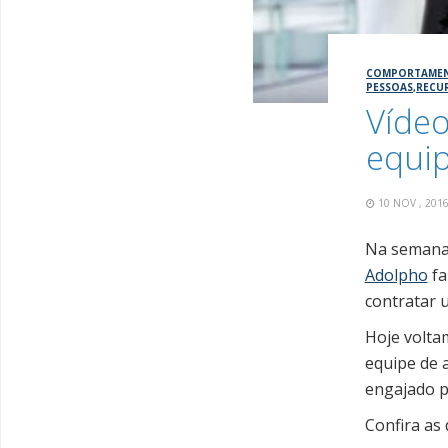
COMPORTAME
PESSOAS
,
RECU
Víde
equi
10 NOV , 20
Na semana
Adolpho
fa
contratar 
Hoje volta
equipe de 
engajado pa
Confira as