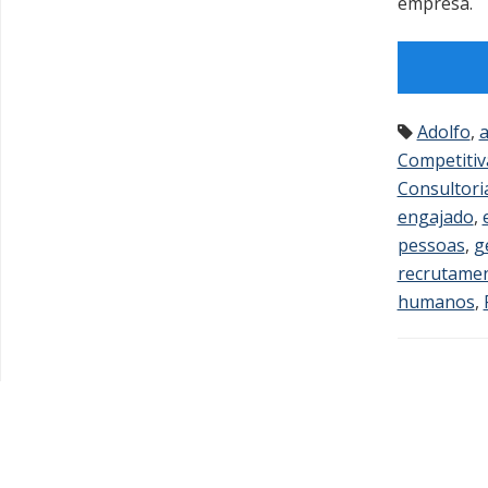
empresa.
Adolfo
,
a
Competitiv
Consultori
engajado
,
pessoas
,
g
recrutame
humanos
,