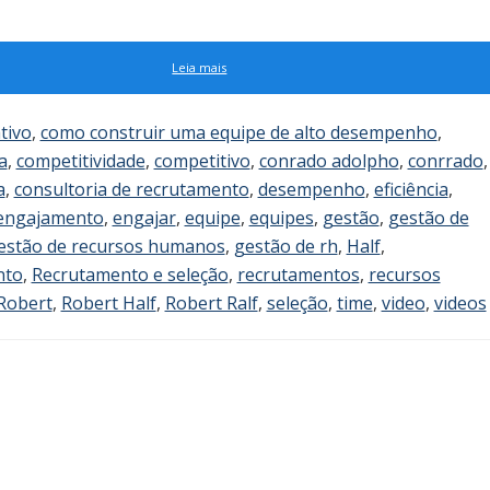
Leia mais
tivo
,
como construir uma equipe de alto desempenho
,
a
,
competitividade
,
competitivo
,
conrado adolpho
,
conrrado
,
a
,
consultoria de recrutamento
,
desempenho
,
eficiência
,
engajamento
,
engajar
,
equipe
,
equipes
,
gestão
,
gestão de
estão de recursos humanos
,
gestão de rh
,
Half
,
nto
,
Recrutamento e seleção
,
recrutamentos
,
recursos
Robert
,
Robert Half
,
Robert Ralf
,
seleção
,
time
,
video
,
videos