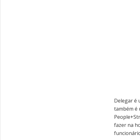
Delegar é 
também é u
People+Str
fazer na h
funcionári