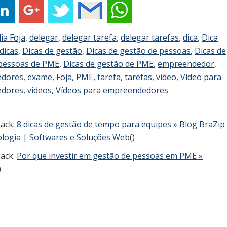
lia Foja
,
delegar
,
delegar tarefa
,
delegar tarefas
,
dica
,
Dica
dicas
,
Dicas de gestão
,
Dicas de gestão de pessoas
,
Dicas de
 pessoas de PME
,
Dicas de gestão de PME
,
empreendedor
,
edores
,
exame
,
Foja
,
PME
,
tarefa
,
tarefas
,
video
,
Vídeo para
edores
,
videos
,
Vídeos para empreendedores
ack:
8 dicas de gestão de tempo para equipes » Blog BraZip
logia | Softwares e Soluções Web
()
ack:
Por que investir em gestão de pessoas em PME »
)