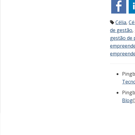
Célia
,
Cé
de gestão
,
gestão de
empreend
empreend
Pingb
Tecno
Pingb
Blog
(