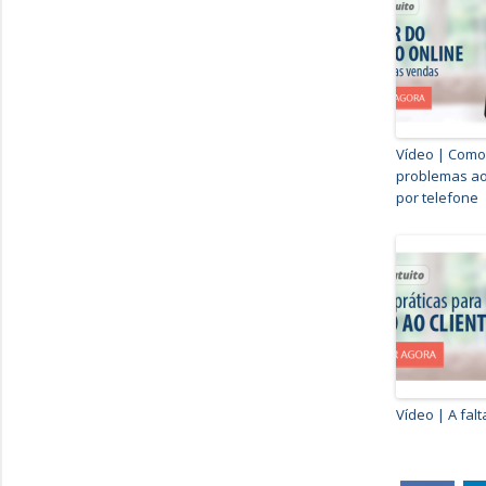
Vídeo | Como
problemas ao
por telefone
Vídeo | A fal