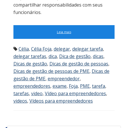
compartilhar responsabilidades com seus
funcionários.
Leia mais
Célia
,
Célia Foja
,
delegar
,
delegar tarefa
,
delegar tarefas
,
dica
,
Dica de gestão
,
dicas
,
Dicas de gestão
,
Dicas de gestão de pessoas
,
Dicas de gestão de pessoas de PME
,
Dicas de
gestão de PME
,
empreendedor
,
empreendedores
,
exame
,
Foja
,
PME
,
tarefa
,
tarefas
,
video
,
Vídeo para empreendedores
,
videos
,
Vídeos para empreendedores