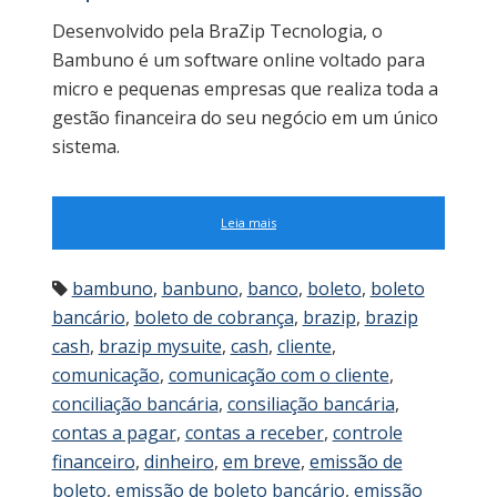
Desenvolvido pela BraZip Tecnologia, o
Bambuno é um software online voltado para
micro e pequenas empresas que realiza toda a
gestão financeira do seu negócio em um único
sistema.
Leia mais
bambuno
,
banbuno
,
banco
,
boleto
,
boleto
bancário
,
boleto de cobrança
,
brazip
,
brazip
cash
,
brazip mysuite
,
cash
,
cliente
,
comunicação
,
comunicação com o cliente
,
conciliação bancária
,
consiliação bancária
,
contas a pagar
,
contas a receber
,
controle
financeiro
,
dinheiro
,
em breve
,
emissão de
boleto
,
emissão de boleto bancário
,
emissão