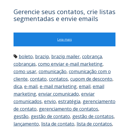
Gerencie seus contatos, crie listas
segmentadas e envie emails
Leia mais
boleto
,
brazip
,
brazip mailer
,
cobrança
,
cobranças
,
como enviar e-mail marketing
,
como usar
,
comunicação
,
comunicação com o
cliente
,
contato
,
contatos
,
cupom de desconto
,
dica
,
e-mail
,
e-mail marketing
,
email
,
email
marketing
,
enviar comunicado
,
enviar
comunicados
,
envio
,
estratégia
,
gerenciamento
de contato
,
gerenciamento de contatos
,
gestão
,
gestão de contato
,
gestão de contatos
,
lançamento
,
lista de contato
,
lista de contatos
,