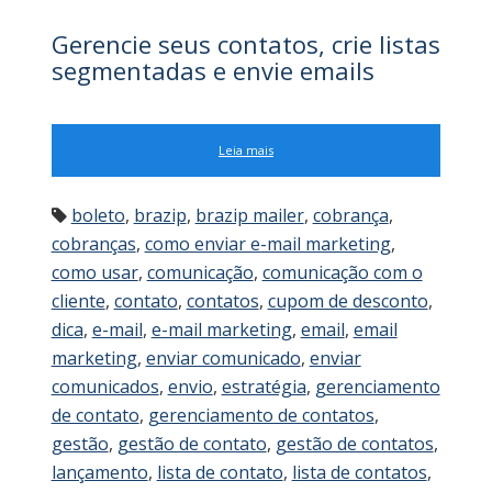
Gerencie seus contatos, crie listas
segmentadas e envie emails
Leia mais
boleto
,
brazip
,
brazip mailer
,
cobrança
,
cobranças
,
como enviar e-mail marketing
,
como usar
,
comunicação
,
comunicação com o
cliente
,
contato
,
contatos
,
cupom de desconto
,
dica
,
e-mail
,
e-mail marketing
,
email
,
email
marketing
,
enviar comunicado
,
enviar
comunicados
,
envio
,
estratégia
,
gerenciamento
de contato
,
gerenciamento de contatos
,
gestão
,
gestão de contato
,
gestão de contatos
,
lançamento
,
lista de contato
,
lista de contatos
,