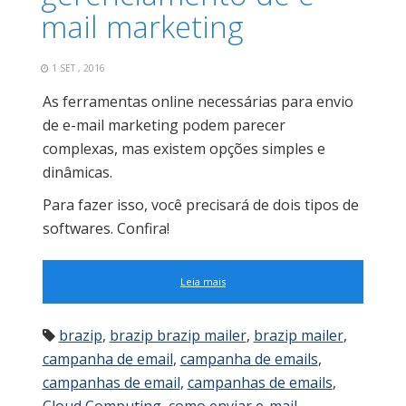
mail marketing
1 SET , 2016
As ferramentas online necessárias para envio
de e-mail marketing podem parecer
complexas, mas existem opções simples e
dinâmicas.
Para fazer isso, você precisará de dois tipos de
softwares. Confira!
Leia mais
brazip
,
brazip brazip mailer
,
brazip mailer
,
campanha de email
,
campanha de emails
,
campanhas de email
,
campanhas de emails
,
Cloud Computing
,
como enviar e-mail