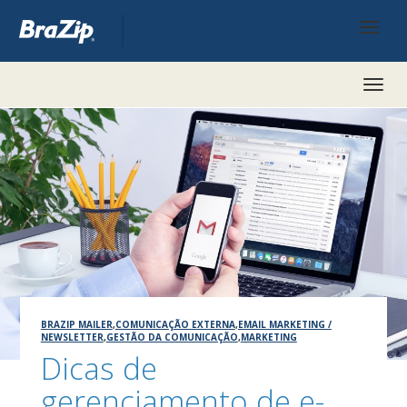
Toggl
naviga
BRAZIP MAILER
,
COMUNICAÇÃO EXTERNA
,
EMAIL MARKETING /
NEWSLETTER
,
GESTÃO DA COMUNICAÇÃO
,
MARKETING
Dicas de
gerenciamento de e-