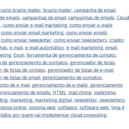
razip brazip mailer
,
brazip mailer
,
campanha de email
,
de emails
,
campanhas de email
,
campanhas de emails
,
Cloud
g
,
como enviar e-mail marketing
,
como enviar e-mails
,
como enviar email marketing
,
como enviar emails
,
como enviar newsletter
,
como enviar newsletters
,
criador
has
,
e-mail
,
e-mail automático
,
e-mail marketing
,
email
,
eting
,
Excel
,
ferramenta de gerenciamento de contato
,
 de gerenciamento de contatos
,
gerenciador de listas
,
 de listas de contato
,
gerenciador de listas de e-mail
,
 de listas de email
,
gerenciamento de contatos
,
nto de e-mail
,
gerenciamento de e-mails
,
gerenciamento
erenciamento de emails
,
HTML
,
mail chimp
,
mailchimp
,
ling
,
marketing
,
marketing digital
,
newsletter
,
newsletters
,
stema online
,
sistema web
,
software
,
software web
,
Veja 4
tidos por quem vai implementar cloud computing
,