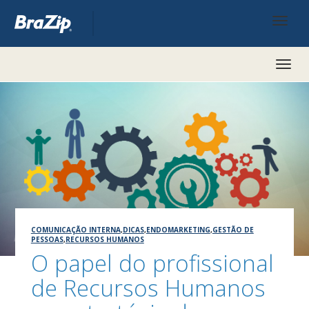
Toggl
naviga
COMUNICAÇÃO INTERNA
,
DICAS
,
ENDOMARKETING
,
GESTÃO DE
PESSOAS
,
RECURSOS HUMANOS
O papel do profissional
de Recursos Humanos