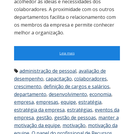
acolhedor às ideias e necessidades dos
colaboradores. A proximidade com os outros
departamentos facilita o relacionamento com
os membros da empresa e permite conhecer
melhor a organização.
Leia mais
administração de pessoal
,
avaliação de
desempenho
,
capacitação
,
colaboradores
,
crescimento
,
definição de cargos e salários
,
departamento
,
desenvolvimento
,
economia
,
empresa
,
empresas
,
equipe
,
estratégia
,
estratégia da empresa
,
estratégias
,
eventos da
empresa
,
gestão
,
gestão de pessoas
,
manter a
motivação da equipe
,
motivação
,
motivação da
equipe
,
O papel do profissional de Recursos