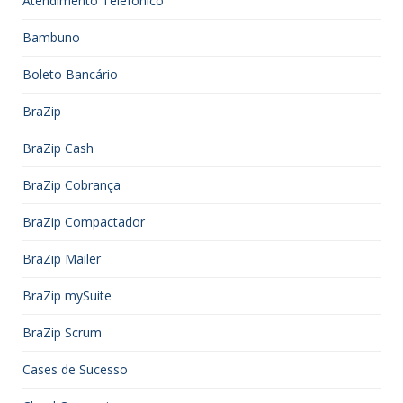
Atendimento Telefônico
Bambuno
Boleto Bancário
BraZip
BraZip Cash
BraZip Cobrança
BraZip Compactador
BraZip Mailer
BraZip mySuite
BraZip Scrum
Cases de Sucesso