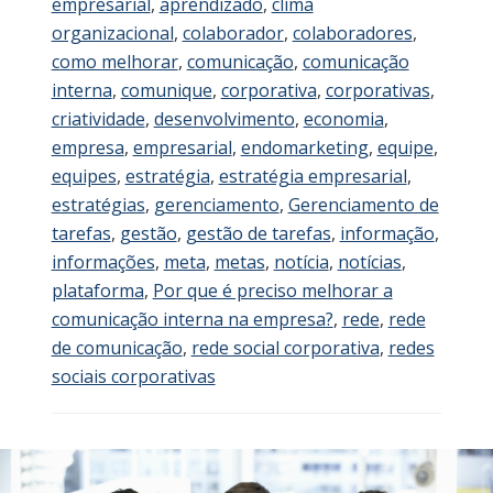
empresarial
,
aprendizado
,
clima
organizacional
,
colaborador
,
colaboradores
,
como melhorar
,
comunicação
,
comunicação
interna
,
comunique
,
corporativa
,
corporativas
,
criatividade
,
desenvolvimento
,
economia
,
empresa
,
empresarial
,
endomarketing
,
equipe
,
equipes
,
estratégia
,
estratégia empresarial
,
estratégias
,
gerenciamento
,
Gerenciamento de
tarefas
,
gestão
,
gestão de tarefas
,
informação
,
informações
,
meta
,
metas
,
notícia
,
notícias
,
plataforma
,
Por que é preciso melhorar a
comunicação interna na empresa?
,
rede
,
rede
de comunicação
,
rede social corporativa
,
redes
sociais corporativas