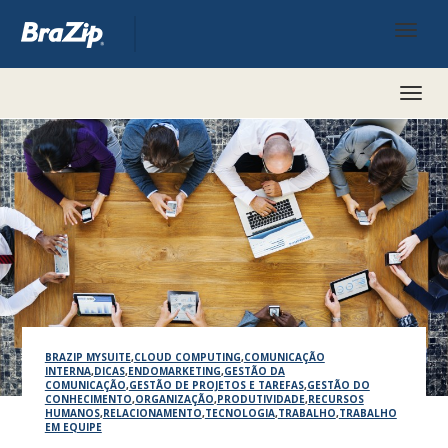
Toggl
naviga
BRAZIP MYSUITE
,
CLOUD COMPUTING
,
COMUNICAÇÃO
INTERNA
,
DICAS
,
ENDOMARKETING
,
GESTÃO DA
COMUNICAÇÃO
,
GESTÃO DE PROJETOS E TAREFAS
,
GESTÃO DO
CONHECIMENTO
,
ORGANIZAÇÃO
,
PRODUTIVIDADE
,
RECURSOS
HUMANOS
,
RELACIONAMENTO
,
TECNOLOGIA
,
TRABALHO
,
TRABALHO
EM EQUIPE