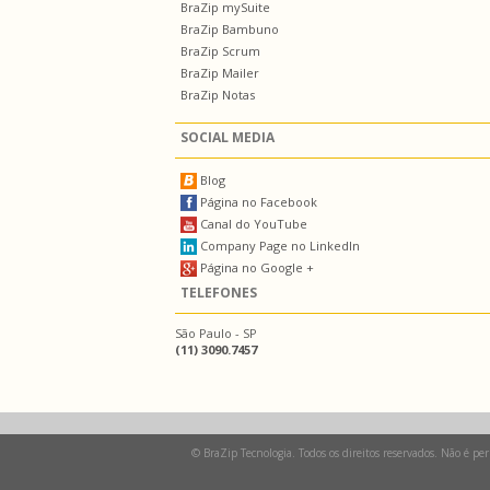
BraZip mySuite
BraZip Bambuno
BraZip Scrum
BraZip Mailer
BraZip Notas
SOCIAL MEDIA
Blog
Página no Facebook
Canal do YouTube
Company Page no LinkedIn
Página no Google +
TELEFONES
São Paulo - SP
(11) 3090.7457
© BraZip Tecnologia. Todos os direitos reservados. Não é pe