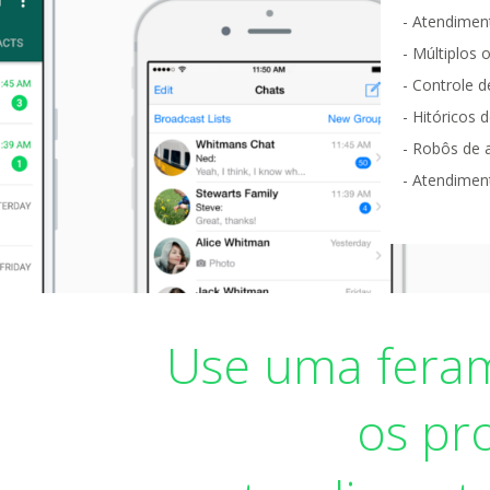
- Atendimen
- Múltiplos
- Controle d
- Hitóricos 
- Robôs de 
- Atendiment
Use uma feram
os pr