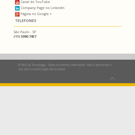
Canal do YouTube
Company Page no LinkedIn
Página no Google +
TELEFONES
São Paulo - SP
(11) 3090.7457
© BraZip Tecnologia. Todos os direitos reservados. Não é permitido o
uso sem a autorização dos autores